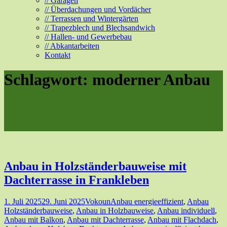
// Garagen
// Überdachungen und Vordächer
// Terrassen und Wintergärten
// Trapezblech und Blechsandwich
// Hallen- und Gewerbebau
// Abkantarbeiten
Kontakt
Schlagwort:
moderner Anbau
Anbau in Holzständerbauweise mit
Dachterrasse in Frankleben
1. Juli 2025
29. Juni 2025
Vokoun
Anbau energieeffizient
,
Anbau
Holzständerbauweise
,
Anbau in Holzbauweise
,
Anbau individuell
,
Anbau mit Balkon
,
Anbau mit Dachterrasse
,
Anbau mit Flachdach
,