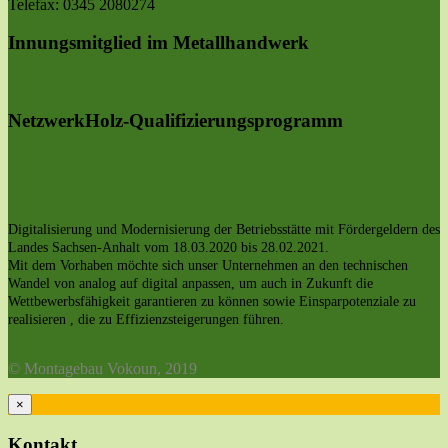
Telefax: 0345 2080274
Innungsmitglied im Metallhandwerk
NetzwerkHolz-Qualifizierungsprogramm
Digitalisierung und Modernisierung der Betriebsstätte mit Fördergeldern des
Landes Sachsen-Anhalt vom 18.03.2020 bis 28.02.2021.
Mit dem Vorhaben möchte sich unser Unternehmen an den technischen
Wandel von analog auf digital anpassen, um auch in Zukunft die
Wettbewerbsfähigkeit garantieren zu können sowie Einsparpotenziale zu
realisieren , die zu Effizienzsteigerungen führen.
© Montagebau Vokoun, 2019
×
Kontakt