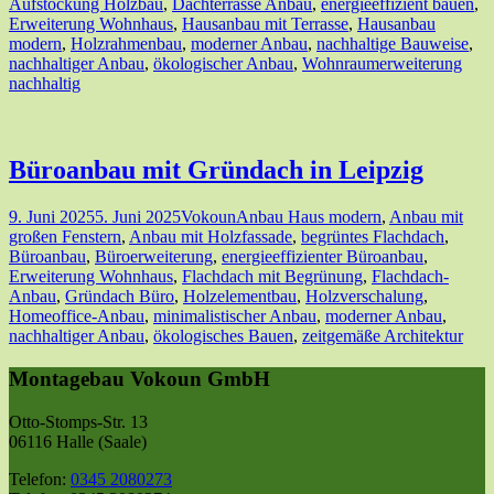
Aufstockung Holzbau
,
Dachterrasse Anbau
,
energieeffizient bauen
,
Erweiterung Wohnhaus
,
Hausanbau mit Terrasse
,
Hausanbau
modern
,
Holzrahmenbau
,
moderner Anbau
,
nachhaltige Bauweise
,
nachhaltiger Anbau
,
ökologischer Anbau
,
Wohnraumerweiterung
nachhaltig
Büroanbau mit Gründach in Leipzig
9. Juni 2025
5. Juni 2025
Vokoun
Anbau Haus modern
,
Anbau mit
großen Fenstern
,
Anbau mit Holzfassade
,
begrüntes Flachdach
,
Büroanbau
,
Büroerweiterung
,
energieeffizienter Büroanbau
,
Erweiterung Wohnhaus
,
Flachdach mit Begrünung
,
Flachdach-
Anbau
,
Gründach Büro
,
Holzelementbau
,
Holzverschalung
,
Homeoffice-Anbau
,
minimalistischer Anbau
,
moderner Anbau
,
nachhaltiger Anbau
,
ökologisches Bauen
,
zeitgemäße Architektur
Montagebau Vokoun GmbH
Otto-Stomps-Str. 13
06116 Halle (Saale)
Telefon:
0345 2080273