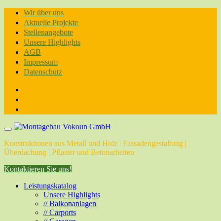
Skip
Wir über uns
to
Aktuelle Projekte
content
Stellenangebote
Unsere Highlights
AGB
Impressum
Datenschutz
Konstruktionen aus Metall und Holz | Fassadengestaltung |
Überdachung | Pflaster und Betonarbeiten
Kontaktieren Sie uns!
Leistungskatalog
Unsere Highlights
// Balkonanlagen
// Carports