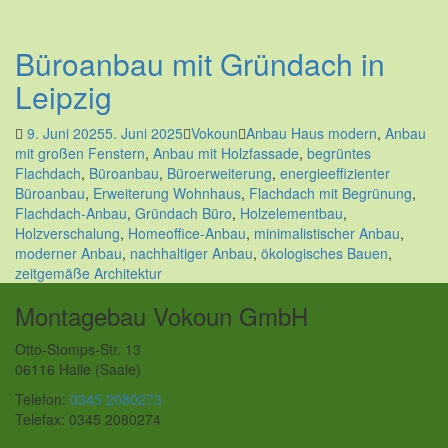
Büroanbau mit Gründach in
Leipzig
9. Juni 2025
5. Juni 2025
Vokoun
Anbau Haus modern
,
Anbau
mit großen Fenstern
,
Anbau mit Holzfassade
,
begrüntes
Flachdach
,
Büroanbau
,
Büroerweiterung
,
energieeffizienter
Büroanbau
,
Erweiterung Wohnhaus
,
Flachdach mit Begrünung
,
Flachdach-Anbau
,
Gründach Büro
,
Holzelementbau
,
Holzverschalung
,
Homeoffice-Anbau
,
minimalistischer Anbau
,
moderner Anbau
,
nachhaltiger Anbau
,
ökologisches Bauen
,
zeitgemäße Architektur
Montagebau Vokoun GmbH
Otto-Stomps-Str. 13
06116 Halle (Saale)
Telefon:
0345 2080273
Telefax: 0345 2080274