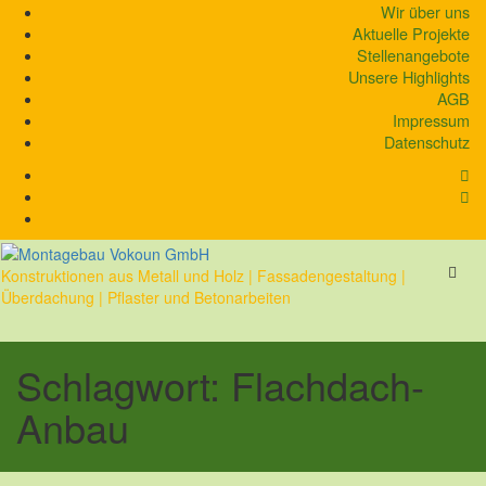
Skip
Wir über uns
to
Aktuelle Projekte
content
Stellenangebote
Unsere Highlights
AGB
Impressum
Datenschutz
Konstruktionen aus Metall und Holz | Fassadengestaltung |
Überdachung | Pflaster und Betonarbeiten
Schlagwort:
Flachdach-
Anbau