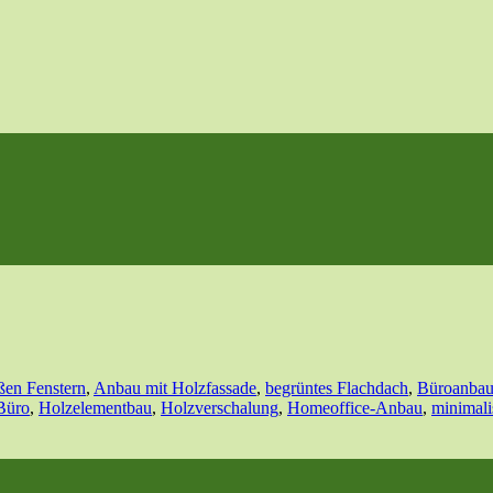
ßen Fenstern
,
Anbau mit Holzfassade
,
begrüntes Flachdach
,
Büroanba
Büro
,
Holzelementbau
,
Holzverschalung
,
Homeoffice-Anbau
,
minimali