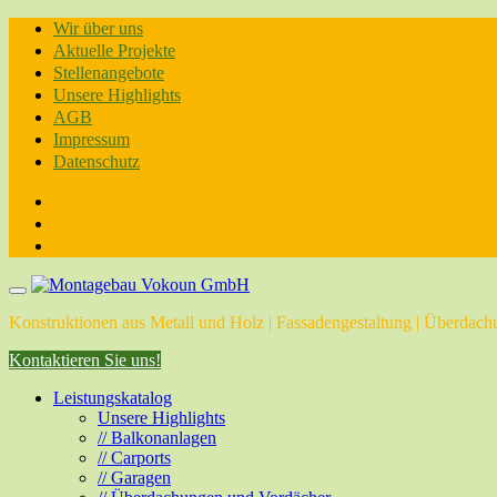
Skip
Wir über uns
to
Aktuelle Projekte
content
Stellenangebote
Unsere Highlights
AGB
Impressum
Datenschutz
Konstruktionen aus Metall und Holz | Fassadengestaltung | Überdachu
Kontaktieren Sie uns!
Leistungskatalog
Unsere Highlights
// Balkonanlagen
// Carports
// Garagen