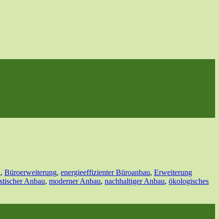
u
,
Büroerweiterung
,
energieeffizienter Büroanbau
,
Erweiterung
stischer Anbau
,
moderner Anbau
,
nachhaltiger Anbau
,
ökologisches