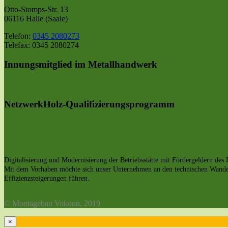
Otto-Stomps-Str. 13
06116 Halle (Saale)
Telefon:
0345 2080273
Telefax: 0345 2080274
Innungsmitglied im Metallhandwerk
NetzwerkHolz-Qualifizierungsprogramm
Digitalisierung und Modernisierung der Betriebsstätte mit Fördergeldern de
Mit dem Vorhaben möchte sich unser Unternehmen an den technischen Wandel v
Effizienzsteigerungen führen.
© Montagebau Vokoun, 2019
×