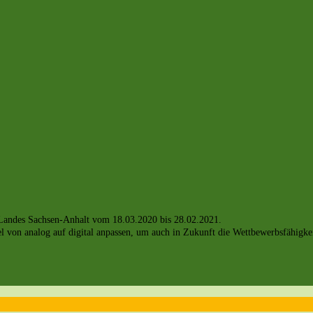
s Landes Sachsen-Anhalt vom 18.03.2020 bis 28.02.2021.
on analog auf digital anpassen, um auch in Zukunft die Wettbewerbsfähigkeit 