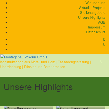
Skip
Wir über uns
to
Aktuelle Projekte
content
Stellenangebote
Unsere Highlights
AGB
Impressum
Datenschutz
Konstruktionen aus Metall und Holz | Fassadengestaltung |
Überdachung | Pflaster und Betonarbeiten
Unsere Highlights