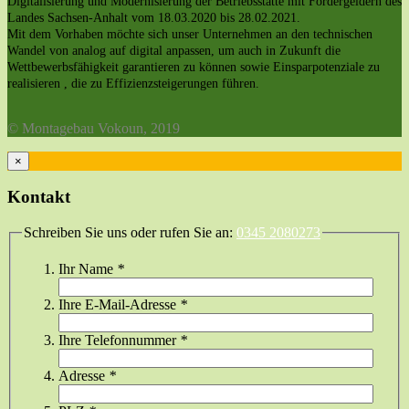
Digitalisierung und Modernisierung der Betriebsstätte mit Fördergeldern des
Landes Sachsen-Anhalt vom 18.03.2020 bis 28.02.2021.
Mit dem Vorhaben möchte sich unser Unternehmen an den technischen
Wandel von analog auf digital anpassen, um auch in Zukunft die
Wettbewerbsfähigkeit garantieren zu können sowie Einsparpotenziale zu
realisieren , die zu Effizienzsteigerungen führen.
© Montagebau Vokoun, 2019
×
Kontakt
Schreiben Sie uns oder rufen Sie an:
0345 2080273
Ihr Name
*
Ihre E-Mail-Adresse
*
Ihre Telefonnummer
*
Adresse
*