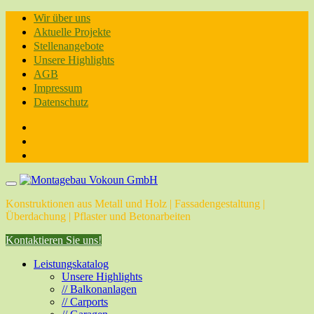
Skip
Wir über uns
to
Aktuelle Projekte
content
Stellenangebote
Unsere Highlights
AGB
Impressum
Datenschutz
Konstruktionen aus Metall und Holz | Fassadengestaltung |
Überdachung | Pflaster und Betonarbeiten
Kontaktieren Sie uns!
Leistungskatalog
Unsere Highlights
// Balkonanlagen
// Carports