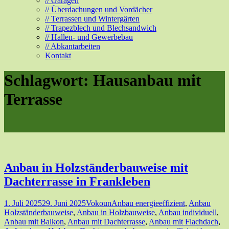
// Garagen
// Überdachungen und Vordächer
// Terrassen und Wintergärten
// Trapezblech und Blechsandwich
// Hallen- und Gewerbebau
// Abkantarbeiten
Kontakt
Schlagwort:
Hausanbau mit
Terrasse
Anbau in Holzständerbauweise mit
Dachterrasse in Frankleben
1. Juli 2025
29. Juni 2025
Vokoun
Anbau energieeffizient
,
Anbau
Holzständerbauweise
,
Anbau in Holzbauweise
,
Anbau individuell
,
Anbau mit Balkon
,
Anbau mit Dachterrasse
,
Anbau mit Flachdach
,