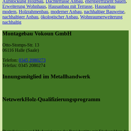
Aufstockung Holzbau
,
Dachterrasse Anbau
,
energieeffizient bauen
,
Erweiterung Wohnhaus
,
Hausanbau mit Terrasse
,
Hausanbau
modern
,
Holzrahmenbau
,
moderner Anbau
,
nachhaltige Bauweise
,
nachhaltiger Anbau
,
ökologischer Anbau
,
Wohnraumerweiterung
nachhaltig
Montagebau Vokoun GmbH
Otto-Stomps-Str. 13
06116 Halle (Saale)
Telefon:
0345 2080273
Telefax: 0345 2080274
Innungsmitglied im Metallhandwerk
NetzwerkHolz-Qualifizierungsprogramm