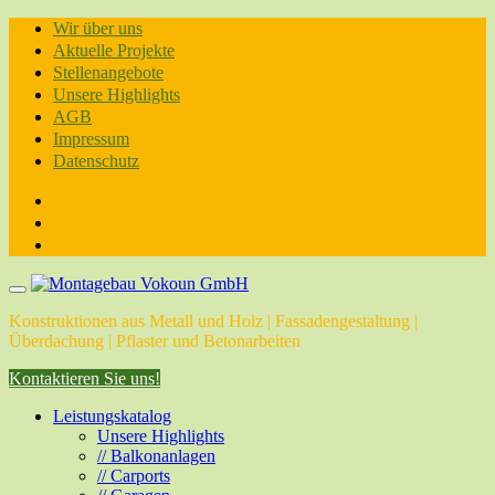
Skip
Wir über uns
to
Aktuelle Projekte
content
Stellenangebote
Unsere Highlights
AGB
Impressum
Datenschutz
Konstruktionen aus Metall und Holz | Fassadengestaltung |
Überdachung | Pflaster und Betonarbeiten
Kontaktieren Sie uns!
Leistungskatalog
Unsere Highlights
// Balkonanlagen
// Carports