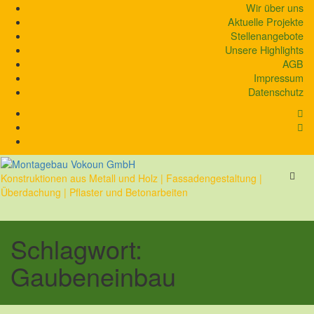
Skip
Wir über uns
to
Aktuelle Projekte
content
Stellenangebote
Unsere Highlights
AGB
Impressum
Datenschutz
Konstruktionen aus Metall und Holz | Fassadengestaltung |
Überdachung | Pflaster und Betonarbeiten
Schlagwort:
Gaubeneinbau