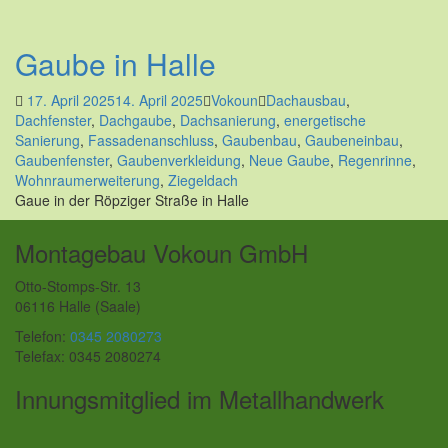
Gaube in Halle
17. April 2025
14. April 2025
Vokoun
Dachausbau
,
Dachfenster
,
Dachgaube
,
Dachsanierung
,
energetische
Sanierung
,
Fassadenanschluss
,
Gaubenbau
,
Gaubeneinbau
,
Gaubenfenster
,
Gaubenverkleidung
,
Neue Gaube
,
Regenrinne
,
Wohnraumerweiterung
,
Ziegeldach
Gaue in der Röpziger Straße in Halle
Montagebau Vokoun GmbH
Otto-Stomps-Str. 13
06116 Halle (Saale)
Telefon:
0345 2080273
Telefax: 0345 2080274
Innungsmitglied im Metallhandwerk