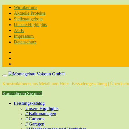
Skip
Wir über uns
to
Aktuelle Projekte
content
Stellenangebote
Unsere Highlights
AGB
Impressum
Datenschutz
Konstruktionen aus Metall und Holz | Fassadengestaltung | Überdachu
Kontaktieren Sie uns!
Leistungskatalog
Unsere Highlights
// Balkonanlagen
// Carports
// Garagen