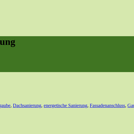
rung
gaube
,
Dachsanierung
,
energetische Sanierung
,
Fassadenanschluss
,
Ga