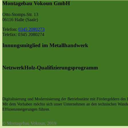
Montagebau Vokoun GmbH
Otto-Stomps-Str. 13
06116 Halle (Saale)
Telefon:
0345 2080273
Telefax: 0345 2080274
Innungsmitglied im Metallhandwerk
NetzwerkHolz-Qualifizierungsprogramm
Digitalisierung und Modernisierung der Betriebsstätte mit Fördergeldern de
Mit dem Vorhaben möchte sich unser Unternehmen an den technischen Wandel v
Effizienzsteigerungen führen.
© Montagebau Vokoun, 2019