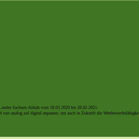
s Landes Sachsen-Anhalt vom 18.03.2020 bis 28.02.2021.
on analog auf digital anpassen, um auch in Zukunft die Wettbewerbsfähigkeit 