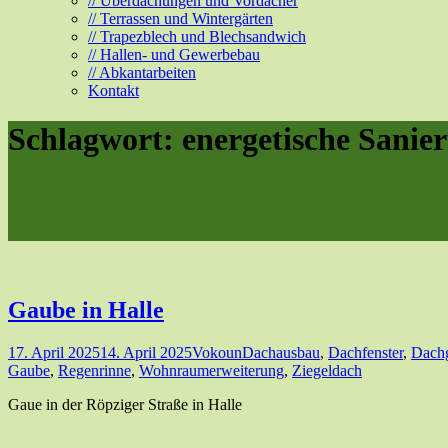
// Überdachungen und Vordächer
// Terrassen und Wintergärten
// Trapezblech und Blechsandwich
// Hallen- und Gewerbebau
// Abkantarbeiten
Kontakt
Schlagwort:
energetische Sanie
Gaube in Halle
17. April 2025
14. April 2025
Vokoun
Dachausbau
,
Dachfenster
,
Dach
Gaube
,
Regenrinne
,
Wohnraumerweiterung
,
Ziegeldach
Gaue in der Röpziger Straße in Halle