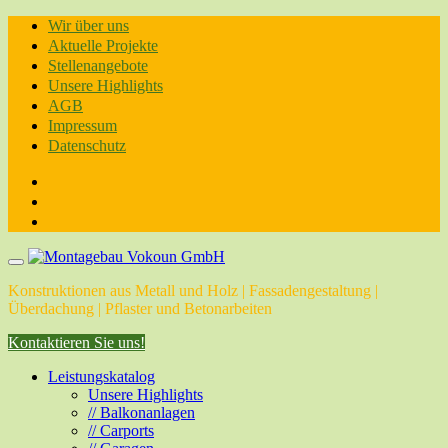
Skip
Wir über uns
to
Aktuelle Projekte
content
Stellenangebote
Unsere Highlights
AGB
Impressum
Datenschutz
Konstruktionen aus Metall und Holz | Fassadengestaltung |
Überdachung | Pflaster und Betonarbeiten
Kontaktieren Sie uns!
Leistungskatalog
Unsere Highlights
// Balkonanlagen
// Carports