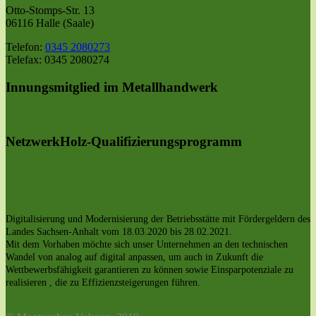
Otto-Stomps-Str. 13
06116 Halle (Saale)
Telefon:
0345 2080273
Telefax: 0345 2080274
Innungsmitglied im Metallhandwerk
NetzwerkHolz-Qualifizierungsprogramm
Digitalisierung und Modernisierung der Betriebsstätte mit Fördergeldern des
Landes Sachsen-Anhalt vom 18.03.2020 bis 28.02.2021.
Mit dem Vorhaben möchte sich unser Unternehmen an den technischen
Wandel von analog auf digital anpassen, um auch in Zukunft die
Wettbewerbsfähigkeit garantieren zu können sowie Einsparpotenziale zu
realisieren , die zu Effizienzsteigerungen führen.