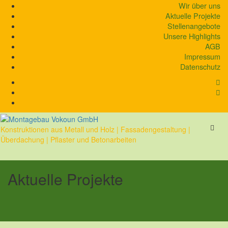
Skip
Wir über uns
to
Aktuelle Projekte
content
Stellenangebote
Unsere Highlights
AGB
Impressum
Datenschutz
Konstruktionen aus Metall und Holz | Fassadengestaltung |
Überdachung | Pflaster und Betonarbeiten
Aktuelle Projekte