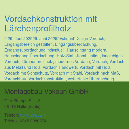
Vordachkonstruktion mit
Lärchenprofilholz
29. Juni 2025
29. Juni 2025
Vokoun
Design Vordach
,
Eingangsbereich gestalten
,
Eingangsüberdachung
,
Eingangsüberdachung individuell
,
Hauseingang modern
,
Hauseingang Überdachung
,
Holz-Stahl-Kombination
,
langlebiges
Vordach
,
Lärchenprofilholz
,
modernes Vordach
,
Vordach
,
Vordach
aus Metall und Holz
,
Vordach Handwerk
,
Vordach mit Holz
,
Vordach mit Sichtschutz
,
Vordach mit Stahl
,
Vordach nach Maß
,
Vordachbau
,
Vordachkonstruktion
,
wetterfeste Überdachung
Montagebau Vokoun GmbH
Otto-Stomps-Str. 13
06116 Halle (Saale)
Telefon:
0345 2080273
Telefax: 0345 2080274