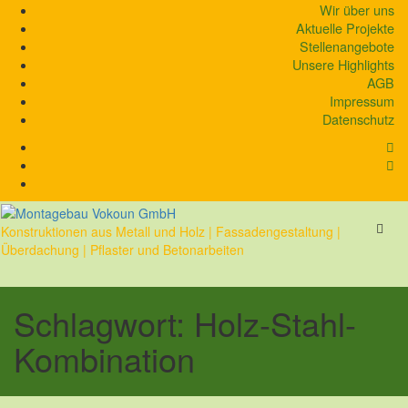
Skip
Wir über uns
to
Aktuelle Projekte
content
Stellenangebote
Unsere Highlights
AGB
Impressum
Datenschutz
Konstruktionen aus Metall und Holz | Fassadengestaltung |
Überdachung | Pflaster und Betonarbeiten
Schlagwort:
Holz-Stahl-
Kombination