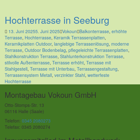
Hochterrasse in Seeburg
13. Juni 2025
5. Juni 2025
Vokoun
Balkonterrasse
,
erhöhte
Terrasse
,
Hochterrasse
,
Keramik Terrassenplatten
,
Keramikplatten Outdoor
,
langlebige Terrassenlösung
,
moderne
Terrasse
,
Outdoor Bodenbelag
,
pflegeleichte Terrassenplatten
,
Stahlkonstruktion Terrasse
,
Stahlunterkonstruktion Terrasse
,
stilvolle Außenterrasse
,
Terrasse erhöht
,
Terrasse mit
Stahlgestell
,
Terrasse mit Unterbau
,
Terrassengestaltung
,
Terrassensystem Metall
,
verzinkter Stahl
,
wetterfeste
Hochterrasse
Montagebau Vokoun GmbH
Otto-Stomps-Str. 13
06116 Halle (Saale)
Telefon:
0345 2080273
Telefax: 0345 2080274