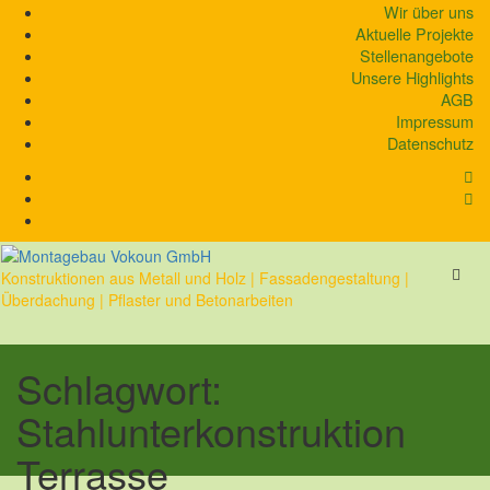
Skip
Wir über uns
to
Aktuelle Projekte
content
Stellenangebote
Unsere Highlights
AGB
Impressum
Datenschutz
Konstruktionen aus Metall und Holz | Fassadengestaltung |
Überdachung | Pflaster und Betonarbeiten
Schlagwort:
Stahlunterkonstruktion
Terrasse