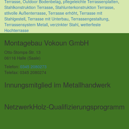
Terrasse
,
Outdoor Bodenbelag
,
pflegeleichte Terrassenplatten
,
Stahlkonstruktion Terrasse
,
Stahlunterkonstruktion Terrasse
,
stilvolle Außenterrasse
,
Terrasse erhöht
,
Terrasse mit
Stahlgestell
,
Terrasse mit Unterbau
,
Terrassengestaltung
,
Terrassensystem Metall
,
verzinkter Stahl
,
wetterfeste
Hochterrasse
Montagebau Vokoun GmbH
Otto-Stomps-Str. 13
06116 Halle (Saale)
Telefon:
0345 2080273
Telefax: 0345 2080274
Innungsmitglied im Metallhandwerk
NetzwerkHolz-Qualifizierungsprogramm