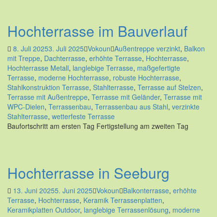
Hochterrasse im Bauverlauf
8. Juli 2025
3. Juli 2025
Vokoun
Außentreppe verzinkt
,
Balkon
mit Treppe
,
Dachterrasse
,
erhöhte Terrasse
,
Hochterrasse
,
Hochterrasse Metall
,
langlebige Terrasse
,
maßgefertigte
Terrasse
,
moderne Hochterrasse
,
robuste Hochterrasse
,
Stahlkonstruktion Terrasse
,
Stahlterrasse
,
Terrasse auf Stelzen
,
Terrasse mit Außentreppe
,
Terrasse mit Geländer
,
Terrasse mit
WPC-Dielen
,
Terrassenbau
,
Terrassenbau aus Stahl
,
verzinkte
Stahlterrasse
,
wetterfeste Terrasse
Baufortschritt am ersten Tag Fertigstellung am zweiten Tag
Hochterrasse in Seeburg
13. Juni 2025
5. Juni 2025
Vokoun
Balkonterrasse
,
erhöhte
Terrasse
,
Hochterrasse
,
Keramik Terrassenplatten
,
Keramikplatten Outdoor
,
langlebige Terrassenlösung
,
moderne