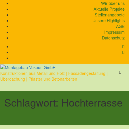
Skip
Wir über uns
to
Aktuelle Projekte
content
Stellenangebote
Unsere Highlights
AGB
Impressum
Datenschutz
Konstruktionen aus Metall und Holz | Fassadengestaltung |
Überdachung | Pflaster und Betonarbeiten
Schlagwort:
Hochterrasse