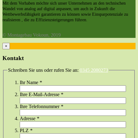
Mit dem Vorhaben möchte sich unser Unternehmen an den technischen
Wandel von analog auf digital anpassen, um auch in Zukunft die
Wettbewerbsfähigkeit garantieren zu können sowie Einsparpotenziale zu
realisieren , die zu Effizienzsteigerungen führen.
© Montagebau Vokoun, 2019
×
Kontakt
Schreiben Sie uns oder rufen Sie an:
0345 2080273
Ihr Name
*
Ihre E-Mail-Adresse
*
Ihre Telefonnummer
*
Adresse
*
PLZ
*