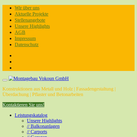
Skip
Wir über uns
to
Aktuelle Projekte
content
Stellenangebote
Unsere Highlights
AGB
Impressum
Datenschutz
Konstruktionen aus Metall und Holz | Fassadengestaltung |
Überdachung | Pflaster und Betonarbeiten
Kontaktieren Sie uns!
Leistungskatalog
Unsere Highlights
// Balkonanlagen
// Carports