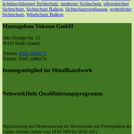
lichtdurchlässiger Sichtschutz
,
moderner Sichtschutz
,
pflegeleichter
Sichtschutz
,
Sichtschutz Balkon
,
Sichtschutzverglasung
,
wetterfester
Sichtschutz
,
Windschutz Balkon
Montagebau Vokoun GmbH
Otto-Stomps-Str. 13
06116 Halle (Saale)
Telefon:
0345 2080273
Telefax: 0345 2080274
Innungsmitglied im Metallhandwerk
NetzwerkHolz-Qualifizierungsprogramm
Digitalisierung und Modernisierung der Betriebsstätte mit Fördergeldern des
Landes Sachsen-Anhalt vom 18.03.2020 bis 28.02.2021.