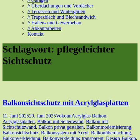
// Garagen
// Überdachungen und Vordächer
// Terrassen und Wintergärten
// Trapezblech und Blechsandwich
// Hallen- und Gewerbebau
// Abkantarbeiten
Kontakt
Schlagwort:
pflegeleichter
Sichtschutz
Balkonsichtschutz mit Acrylglasplatten
11. Juni 2025
29. Juni 2025
Vokoun
Acrylglas Balkon
,
Acrylglasplatten
,
Balkon mit Seitenwand
,
Balkon mit
Sichtschutzwand
,
Balkon privat gestalten
,
Balkonmodernisierung
,
Balkonsichtschutz
,
Balkonsystem mit Acryl
,
Balkonüberdachung
,
Balkonverkleidung
,
Balkonverkleidung transparent
,
Design-Balkon
,