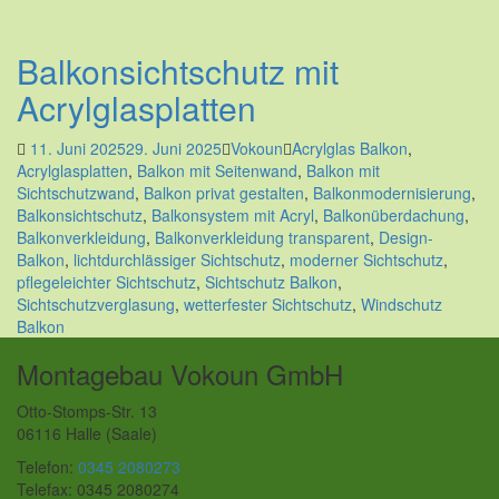
Balkonsichtschutz mit
Acrylglasplatten
11. Juni 2025
29. Juni 2025
Vokoun
Acrylglas Balkon
,
Acrylglasplatten
,
Balkon mit Seitenwand
,
Balkon mit
Sichtschutzwand
,
Balkon privat gestalten
,
Balkonmodernisierung
,
Balkonsichtschutz
,
Balkonsystem mit Acryl
,
Balkonüberdachung
,
Balkonverkleidung
,
Balkonverkleidung transparent
,
Design-
Balkon
,
lichtdurchlässiger Sichtschutz
,
moderner Sichtschutz
,
pflegeleichter Sichtschutz
,
Sichtschutz Balkon
,
Sichtschutzverglasung
,
wetterfester Sichtschutz
,
Windschutz
Balkon
Montagebau Vokoun GmbH
Otto-Stomps-Str. 13
06116 Halle (Saale)
Telefon:
0345 2080273
Telefax: 0345 2080274