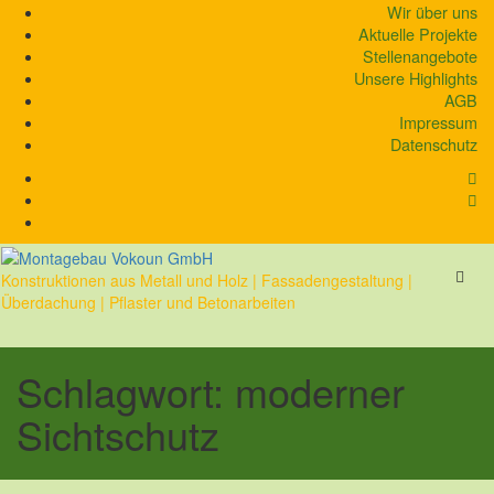
Skip
Wir über uns
to
Aktuelle Projekte
content
Stellenangebote
Unsere Highlights
AGB
Impressum
Datenschutz
Konstruktionen aus Metall und Holz | Fassadengestaltung |
Überdachung | Pflaster und Betonarbeiten
Schlagwort:
moderner
Sichtschutz