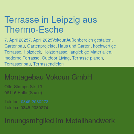
Terrasse in Leipzig aus
Thermo-Esche
7. April 2025
7. April 2025
Vokoun
Außenbereich gestalten
,
Gartenbau
,
Gartenprojekte
,
Haus und Garten
,
hochwertige
Terrasse
,
Holzdeck
,
Holzterrasse
,
langlebige Materialien
,
moderne Terrasse
,
Outdoor Living
,
Terrasse planen
,
Terrassenbau
,
Terrassendielen
Montagebau Vokoun GmbH
Otto-Stomps-Str. 13
06116 Halle (Saale)
Telefon:
0345 2080273
Telefax: 0345 2080274
Innungsmitglied im Metallhandwerk