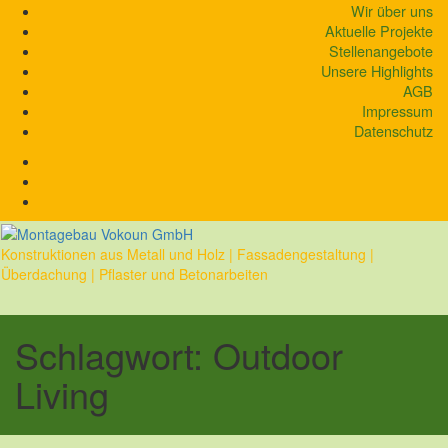
Skip
Wir über uns
to
Aktuelle Projekte
content
Stellenangebote
Unsere Highlights
AGB
Impressum
Datenschutz
Konstruktionen aus Metall und Holz | Fassadengestaltung |
Überdachung | Pflaster und Betonarbeiten
Schlagwort:
Outdoor
Living