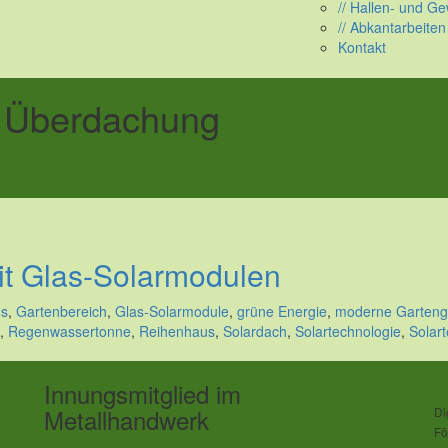
// Hallen- und G
// Abkantarbeiten
Kontakt
 Überdachung
t Glas-Solarmodulen
us
,
Gartenbereich
,
Glas-Solarmodule
,
grüne Energie
,
moderne Garteng
,
Regenwassertonne
,
Reihenhaus
,
Solardach
,
Solartechnologie
,
Solar
Innungsmitglied im
Metallhandwerk
Di
Fö