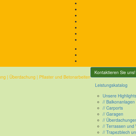
Kontaktieren Sie uns!
ung | Überdachung | Pflaster und Betonarbeiten
Leistungskatalog
Unsere Highlight
// Balkonanlagen
// Carports
// Garagen
// Überdachunge
// Terrassen und
// Trapezblech u