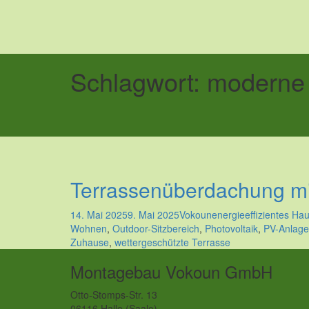
Schlagwort:
moderne
Terrassenüberdachung mi
14. Mai 2025
9. Mai 2025
Vokoun
energieeffizientes Ha
Wohnen
,
Outdoor-Sitzbereich
,
Photovoltaik
,
PV-Anlage
Zuhause
,
wettergeschützte Terrasse
Montagebau Vokoun GmbH
Otto-Stomps-Str. 13
06116 Halle (Saale)