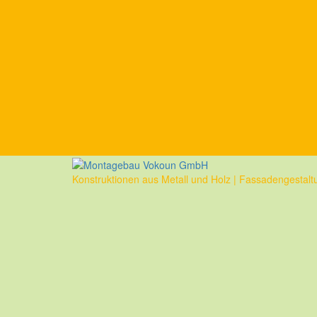
Skip
to
content
Konstruktionen aus Metall und Holz | Fassadengestalt