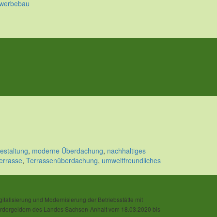
ewerbebau
estaltung
,
moderne Überdachung
,
nachhaltiges
terrasse
,
Terrassenüberdachung
,
umweltfreundliches
gitalisierung und Modernisierung der Betriebsstätte mit
rdergeldern des Landes Sachsen-Anhalt vom 18.03.2020 bis