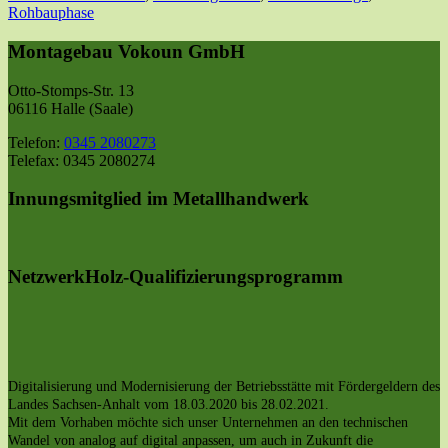
Rohbauphase
Montagebau Vokoun GmbH
Otto-Stomps-Str. 13
06116 Halle (Saale)
Telefon:
0345 2080273
Telefax: 0345 2080274
Innungsmitglied im Metallhandwerk
NetzwerkHolz-Qualifizierungsprogramm
Digitalisierung und Modernisierung der Betriebsstätte mit Fördergeldern des
Landes Sachsen-Anhalt vom 18.03.2020 bis 28.02.2021.
Mit dem Vorhaben möchte sich unser Unternehmen an den technischen
Wandel von analog auf digital anpassen, um auch in Zukunft die