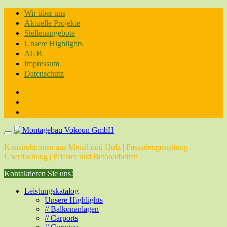
Skip
Wir über uns
to
Aktuelle Projekte
content
Stellenangebote
Unsere Highlights
AGB
Impressum
Datenschutz
Konstruktionen aus Metall und Holz | Fassadengestaltung |
Überdachung | Pflaster und Betonarbeiten
Kontaktieren Sie uns!
Leistungskatalog
Unsere Highlights
// Balkonanlagen
// Carports