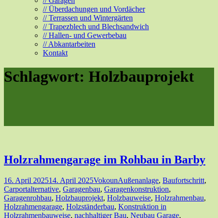
// Garagen
// Überdachungen und Vordächer
// Terrassen und Wintergärten
// Trapezblech und Blechsandwich
// Hallen- und Gewerbebau
// Abkantarbeiten
Kontakt
Schlagwort:
Holzbauprojekt
Holzrahmengarage im Rohbau in Barby
16. April 2025
14. April 2025
Vokoun
Außenanlage
,
Baufortschritt
,
Carportalternative
,
Garagenbau
,
Garagenkonstruktion
,
Garagenrohbau
,
Holzbauprojekt
,
Holzbauweise
,
Holzrahmenbau
,
Holzrahmengarage
,
Holzständerbau
,
Konstruktion in
Holzrahmenbauweise
,
nachhaltiger Bau
,
Neubau Garage
,