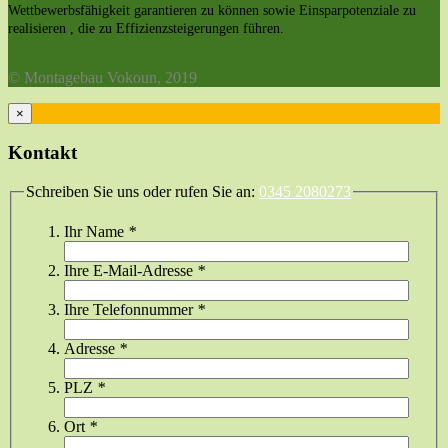
Wettbewerbsfähigkeit garantieren zu können sowie Einsparpotenziale zu
realisieren , die zu Effizienzsteigerungen führen.
© Montagebau Vokoun, 2019
×
Kontakt
Schreiben Sie uns oder rufen Sie an:
0345 2080273
Ihr Name
*
Ihre E-Mail-Adresse
*
Ihre Telefonnummer
*
Adresse
*
PLZ
*
Ort
*