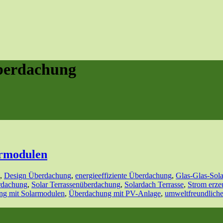
Überdachung
armodulen
,
Design Überdachung
,
energieeffiziente Überdachung
,
Glas-Glas-Sol
dachung
,
Solar Terrassenüberdachung
,
Solardach Terrasse
,
Strom erze
ng mit Solarmodulen
,
Überdachung mit PV-Anlage
,
umweltfreundlich