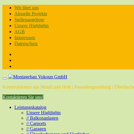
Skip
Wir über uns
to
Aktuelle Projekte
content
Stellenangebote
Unsere Highlights
AGB
Impressum
Datenschutz
Konstruktionen aus Metall und Holz | Fassadengestaltung | Überdachu
Kontaktieren Sie uns!
Leistungskatalog
Unsere Highlights
// Balkonanlagen
// Carports
// Garagen