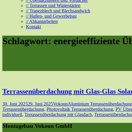
// Überdachungen und Vordächer
// Terrassen und Wintergärten
// Trapezblech und Blechsandwich
// Hallen- und Gewerbebau
// Abkantarbeiten
Kontakt
Schlagwort:
energieeffiziente 
Terrassenüberdachung mit Glas-Glas Sol
30. Juni 2025
29. Juni 2025
Vokoun
Aluminium Terrassenüberdachung
Terrassenüberdachung
,
Photovoltaik Terrassenüberdachung
,
PV Über
individuell
,
Terrassenüberdachung mit Glasdach
,
Terrassenüberdachu
Montagebau Vokoun GmbH