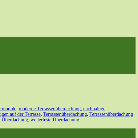
armodule
,
moderne Terrassenüberdachung
,
nachhaltige
ugen auf der Terrasse
,
Terrassenüberdachung
,
Terrassenüberdachung
e Überdachung
,
wetterfeste Überdachung