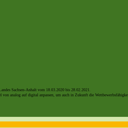
s Landes Sachsen-Anhalt vom 18.03.2020 bis 28.02.2021.
on analog auf digital anpassen, um auch in Zukunft die Wettbewerbsfähigkeit 