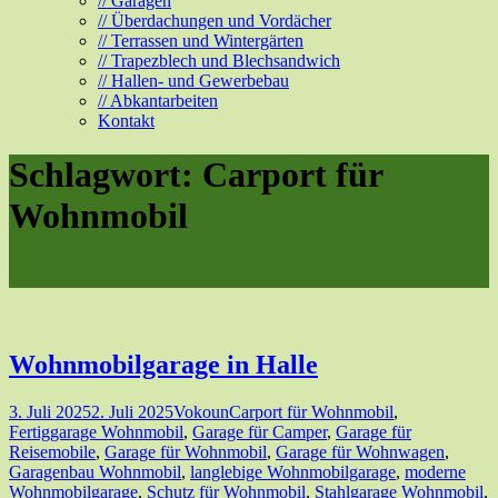
// Garagen
// Überdachungen und Vordächer
// Terrassen und Wintergärten
// Trapezblech und Blechsandwich
// Hallen- und Gewerbebau
// Abkantarbeiten
Kontakt
Schlagwort:
Carport für
Wohnmobil
Wohnmobilgarage in Halle
3. Juli 2025
2. Juli 2025
Vokoun
Carport für Wohnmobil
,
Fertiggarage Wohnmobil
,
Garage für Camper
,
Garage für
Reisemobile
,
Garage für Wohnmobil
,
Garage für Wohnwagen
,
Garagenbau Wohnmobil
,
langlebige Wohnmobilgarage
,
moderne
Wohnmobilgarage
,
Schutz für Wohnmobil
,
Stahlgarage Wohnmobil
,