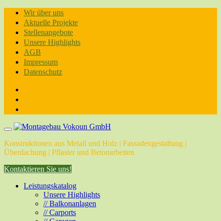
Skip
Wir über uns
to
Aktuelle Projekte
content
Stellenangebote
Unsere Highlights
AGB
Impressum
Datenschutz
Konstruktionen aus Metall und Holz | Fassadengestaltung |
Überdachung | Pflaster und Betonarbeiten
Kontaktieren Sie uns!
Leistungskatalog
Unsere Highlights
// Balkonanlagen
// Carports