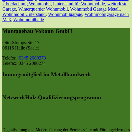
Überdachung Wohnmobil
,
Unterstand für Wohnmobile
,
wetterfeste
Garage
,
Winterquartier Wohnmobil
,
Wohnmobil Garage Metall
,
Wohnmobil Unterstand
,
Wohnmobilgarage
,
Wohnmobilgarage nach
Maß
,
Wohnmobilhalle
Montagebau Vokoun GmbH
Otto-Stomps-Str. 13
06116 Halle (Saale)
Telefon:
0345 2080273
Telefax: 0345 2080274
Innungsmitglied im Metallhandwerk
NetzwerkHolz-Qualifizierungsprogramm
Digitalisierung und Modernisierung der Betriebsstätte mit Fördergeldern des