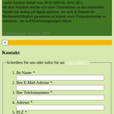
Landes Sachsen-Anhalt vom 18.03.2020 bis 28.02.2021.
Mit dem Vorhaben möchte sich unser Unternehmen an den technischen
Wandel von analog auf digital anpassen, um auch in Zukunft die
Wettbewerbsfähigkeit garantieren zu können sowie Einsparpotenziale zu
realisieren , die zu Effizienzsteigerungen führen.
© Montagebau Vokoun, 2019
×
Kontakt
Schreiben Sie uns oder rufen Sie an:
0345 2080273
Ihr Name
*
Ihre E-Mail-Adresse
*
Ihre Telefonnummer
*
Adresse
*
PLZ
*