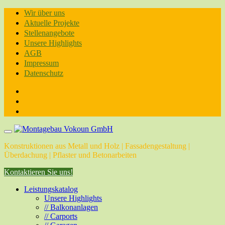
Skip
Wir über uns
to
Aktuelle Projekte
content
Stellenangebote
Unsere Highlights
AGB
Impressum
Datenschutz
Konstruktionen aus Metall und Holz | Fassadengestaltung |
Überdachung | Pflaster und Betonarbeiten
Kontaktieren Sie uns!
Leistungskatalog
Unsere Highlights
// Balkonanlagen
// Carports