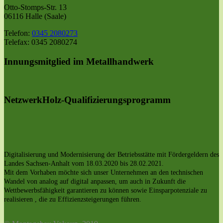
Otto-Stomps-Str. 13
06116 Halle (Saale)
Telefon:
0345 2080273
Telefax: 0345 2080274
Innungsmitglied im Metallhandwerk
NetzwerkHolz-Qualifizierungsprogramm
Digitalisierung und Modernisierung der Betriebsstätte mit Fördergeldern des
Landes Sachsen-Anhalt vom 18.03.2020 bis 28.02.2021.
Mit dem Vorhaben möchte sich unser Unternehmen an den technischen
Wandel von analog auf digital anpassen, um auch in Zukunft die
Wettbewerbsfähigkeit garantieren zu können sowie Einsparpotenziale zu
realisieren , die zu Effizienzsteigerungen führen.